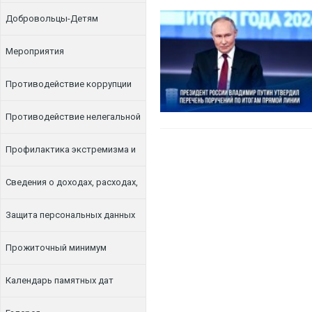
Добровольцы-Детям
Мероприятия
Противодействие коррупции
Противодействие нелегальной
занятости
Профилактика экстремизма и
терроризма
Сведения о доходах, расходах,
об имуществе и обязательствах
Защита персональных данных
имущественного характера
Прожиточный минимум
Календарь памятных дат