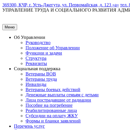
369300, КЧР, г. Усть-Джегута, ул. Первомайская, д. 123 «а»
тел. 
УПРАВЛЕНИЕ ТРУДА И СОЦИАЛЬНОГО РАЗВИТИЯ АД
Меню
Об Управлении
Руководство
Положение об Управлении
Функции и задачи
Структура
Реквизиты
Социальная поддержка
Ветераны ВОВ
Ветераны труда
Инвалиды
Ветераны боевых действий
Денежные выплаты семьям с детьми
Лица пострадавшие от радиации
Пособие на погребение
Реабилитированные лица
Субсидии на оплату ЖКУ
Формы и бланки заявлений
Перечень услуг