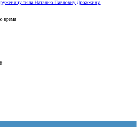
 труженицу тыла Наталью Павловну Дрожжину.
во время
ий