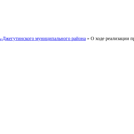
ть-Джегутинского муниципального района
» О ходе реализации 