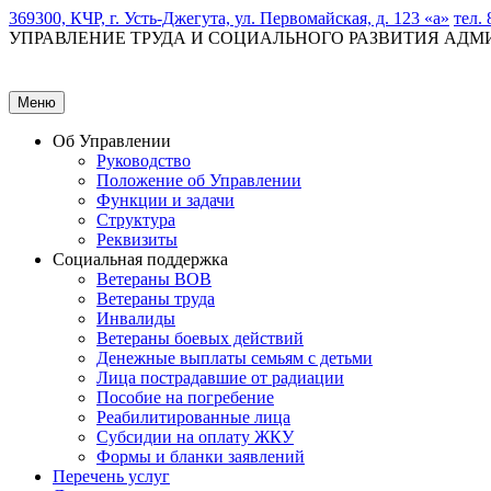
369300, КЧР, г. Усть-Джегута, ул. Первомайская, д. 123 «а»
тел. 
УПРАВЛЕНИЕ ТРУДА И СОЦИАЛЬНОГО РАЗВИТИЯ АД
Меню
Об Управлении
Руководство
Положение об Управлении
Функции и задачи
Структура
Реквизиты
Социальная поддержка
Ветераны ВОВ
Ветераны труда
Инвалиды
Ветераны боевых действий
Денежные выплаты семьям с детьми
Лица пострадавшие от радиации
Пособие на погребение
Реабилитированные лица
Субсидии на оплату ЖКУ
Формы и бланки заявлений
Перечень услуг