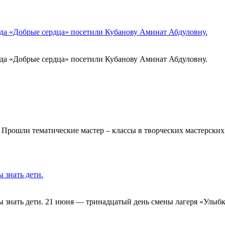
яда «Добрые сердца» посетили Кубанову Аминат Абдуловну.
ряда «Добрые сердца» посетили Кубанову Аминат Абдуловну.
Прошли тематические мастер – классы в творческих мастерских
 знать дети.
ы знать дети. 21 июня — тринадцатый день смены лагеря «Улыб