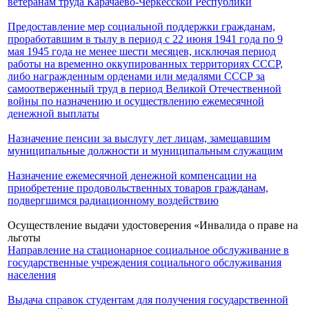
ветеранам труда Карачаево-Черкесской Республики
Предоставление мер социальной поддержки гражданам,
проработавшим в тылу в период с 22 июня 1941 года по 9
мая 1945 года не менее шести месяцев, исключая период
работы на временно оккупированных территориях СССР,
либо награжденным орденами или медалями СССР за
самоотверженный труд в период Великой Отечественной
войны по назначению и осуществлению ежемесячной
денежной выплаты
Назначение пенсии за выслугу лет лицам, замещавшим
муниципальные должности и муниципальным служащим
Назначение ежемесячной денежной компенсации на
приобретение продовольственных товаров гражданам,
подвергшимся радиационному воздействию
Осуществление выдачи удостоверения «Инвалида о праве на
льготы
Направление на стационарное социальное обслуживание в
государственные учреждения социального обслуживания
населения
Выдача справок студентам для получения государственной