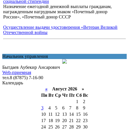
социальной стипендии
Назначение ежегодной денежной выплаты гражданам,
награжденным нагрудным знаком «Почетный донор
России», «Почетный донор СССР
Осуществление выдачи удостоверения «Ветеран Великой
Отечественной войны
Начальник управления
Бытдаев Аубекир Ансарович
Web-приемная
тел.8 (87875) 7-16-90
Календарь
«
Август 2026 »
Пн
Вт
Ср
Чт
Пт
Сб
Вс
1
2
3
4
5
6
7
8
9
10
11
12
13
14
15
16
17
18
19
20
21
22
23
24
25
26
27
28
29
30