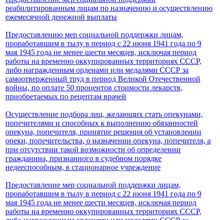
реабилитированным лицам по назначению и осуществлению
ежемесячной денежной выплаты
Предоставлению мер социальной поддержки лицам,
проработавшим в тылу в период с 22 июня 1941 года по 9
мая 1945 года не менее шести месяцев, исключая период
работы на временно оккупированных территориях СССР,
либо награжденным орденами или медалями СССР за
самоотверженный труд в период Великой Отечественной
войны, по оплате 50 процентов стоимости лекарств,
приобретаемых по рецептам врачей
Осуществление подбора лиц, желающих стать опекунами,
попечителями и способных к выполнению обязанностей
опекуна, попечителя, принятие решения об установлении
опеки, попечительства, о назначении опекуна, попечителя, а
при отсутствии такой возможности об определении
гражданина, признанного в судебном порядке
недееспособным, в стационарное учреждение
Предоставление мер социальной поддержки лицам,
проработавшим в тылу в период с 22 июня 1941 года по 9
мая 1945 года не менее шести месяцев, исключая период
работы на временно оккупированных территориях СССР,