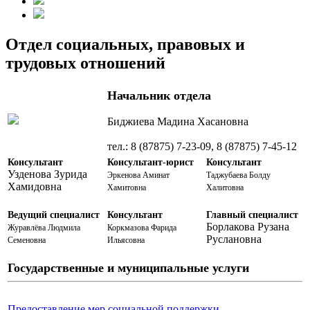
Отдел социальных, правовых и
трудовых отношений
Начальник отдела
Биджиева Мадина Хасановна
тел.: 8 (87875) 7-23-09, 8 (87875) 7-45-12
Консультант
Консультант-юрист
Консультант
Узденова Зурида
Эркенова Аминат
Таджубаева Болду
Хамидовна
Хамитовна
Халитовна
Ведущий специалист
Консультант
Главный специалист
Борлакова Рузана
Журавлёва Людмила
Коркмазова Фарида
Руслановна
Семеновна
Ильясовна
Государственные и муниципальные услуги
Предоставление мер социальной поддержки