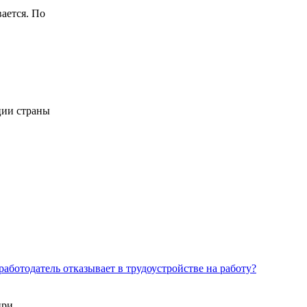
ается. По
ции страны
работодатель отказывает в трудоустройстве на работу?
при