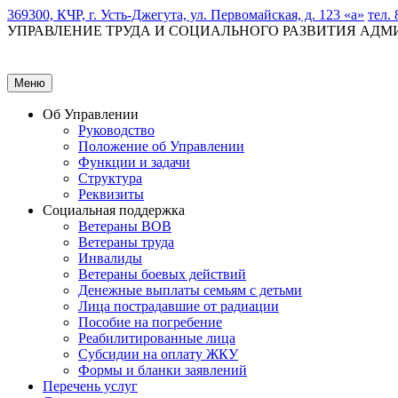
369300, КЧР, г. Усть-Джегута, ул. Первомайская, д. 123 «а»
тел. 
УПРАВЛЕНИЕ ТРУДА И СОЦИАЛЬНОГО РАЗВИТИЯ АД
Меню
Об Управлении
Руководство
Положение об Управлении
Функции и задачи
Структура
Реквизиты
Социальная поддержка
Ветераны ВОВ
Ветераны труда
Инвалиды
Ветераны боевых действий
Денежные выплаты семьям с детьми
Лица пострадавшие от радиации
Пособие на погребение
Реабилитированные лица
Субсидии на оплату ЖКУ
Формы и бланки заявлений
Перечень услуг