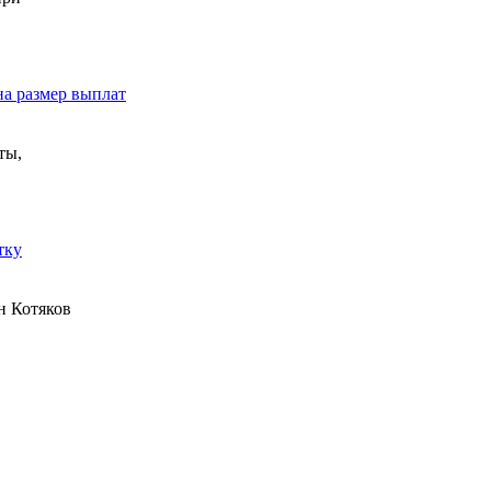
на размер выплат
ты,
тку
н Котяков