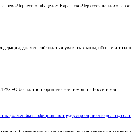
рачаево-Черкесию. «В целом Карачаево-Черкесия неплохо развив
дерации, должен соблюдать и уважать законы, обычаи и тради
 324-ФЗ «О бесплатной юридической помощи в Российской
ник должен быть официально трудоустроен, но что делать, если 
итуациях. Ознакомьтесь с гарантиями, установленными законом 