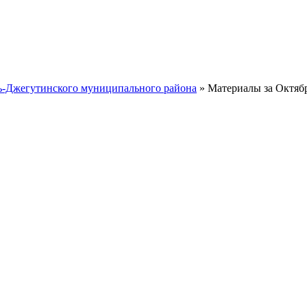
ть-Джегутинского муниципального района
» Материалы за Октябр