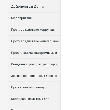
Добровольцы-Детям
Мероприятия
Противодействие коррупции
Противодействие нелегальной
занятости
Профилактика экстремизма и
терроризма
Сведения о доходах, расходах,
об имуществе и обязательствах
Защита персональных данных
имущественного характера
Прожиточный минимум
Календарь памятных дат