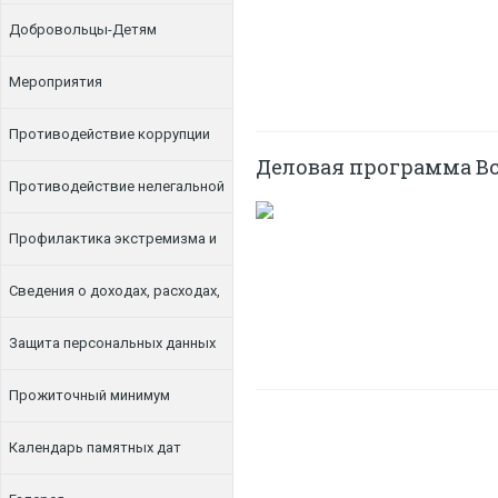
Добровольцы-Детям
Мероприятия
Противодействие коррупции
Деловая программа Вс
Противодействие нелегальной
занятости
Профилактика экстремизма и
терроризма
Сведения о доходах, расходах,
об имуществе и обязательствах
Защита персональных данных
имущественного характера
Прожиточный минимум
Календарь памятных дат