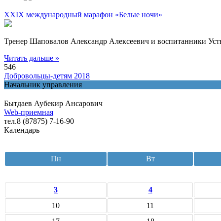
XXIX международный марафон «Белые ночи»
Тренер Шаповалов Александр Алексеевич и воспитанники Уст
Читать дальше »
546
Добровольцы-детям 2018
Начальник управления
Бытдаев Аубекир Ансарович
Web-приемная
тел.8 (87875) 7-16-90
Календарь
Пн
Вт
3
4
10
11