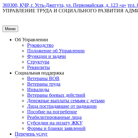
369300, КЧР, г. Усть-Джегута, ул. Первомайская, д. 123 «а»
тел. 
УПРАВЛЕНИЕ ТРУДА И СОЦИАЛЬНОГО РАЗВИТИЯ АД
Меню
Об Управлении
Руководство
Положение об Управлении
Функции и задачи
Структура
Реквизиты
Социальная поддержка
Ветераны ВОВ
Ветераны труда
Инвалиды
Ветераны боевых действий
Денежные выплаты семьям с детьми
Лица пострадавшие от радиации
Пособие на погребение
Реабилитированные лица
Субсидии на оплату ЖКУ
Формы и бланки заявлений
Перечень услуг