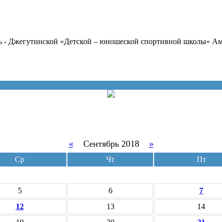
ь - Джегутинской «Детской – юношеской спортивной школы» А
«
Сентябрь 2018
»
Ср
Чт
Пт
5
6
7
12
13
14