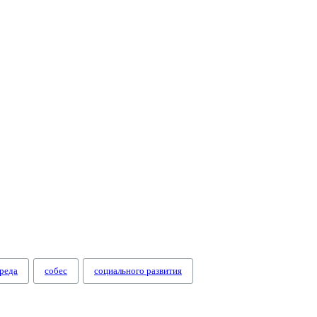
реда
собес
социального развития