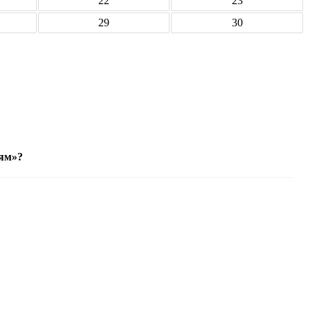
22
23
29
30
ям»?