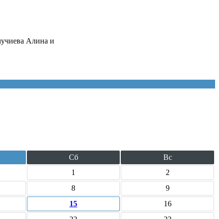
мучиева Алина и
Сб
Вс
1
2
8
9
15
16