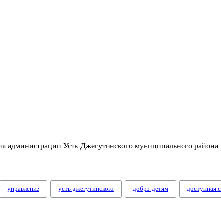
тия администрации Усть-Джегутинского муниципального района
управление
усть-джегутинского
добро-детям
доступная с