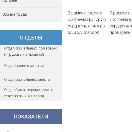
Галерея
В рамках проекта
В рамках п
Охрана труда
«Согреем друг другу
«Согреем др
сердца» волонтеры
сердца» во
6А и 5А классов
проведали 
ОТДЕЛЫ
посетили
поздравили
маленьких
наступающ
Отдел социальных, правовых
пациентов
марта Ром
и трудовых отношений
детского отделения
Зинаиду
ЦРБ Усть-
Анатольевн
Отдел семьи и детства
Джегутинского
которая ле
муниципального
больнице и
Отдел социальных выплат
района.
проходит к
Отдел бухгалтерского учета,
лечения.
отчетности и контроля
ПОКАЗАТЕЛИ