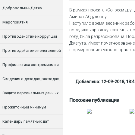
Добровольцы-Детям
В рамках проекта «Согреем друг
Аминат Абдуловну.
Мероприятия
Наступило время весенних рабо
посадили картошку, саженцы, п
Противодействие коррупции
году, была репрессирована. Пос
Джегута. Имеет почетное звание
формирование духовно-нравств
Противодействие нелегальной
занятости
Профилактика экстремизма и
терроризма
Сведения о доходах, расходах,
Добавлено: 12-09-2018, 18:4
об имуществе и обязательствах
Защита персональных данных
Похожие публикации
имущественного характера
Прожиточный минимум
Календарь памятных дат