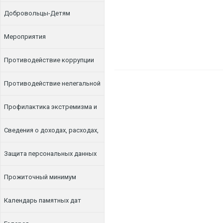
Добровольцы-Детям
Мероприятия
Противодействие коррупции
Противодействие нелегальной
занятости
Профилактика экстремизма и
терроризма
Сведения о доходах, расходах,
об имуществе и обязательствах
Защита персональных данных
имущественного характера
Прожиточный минимум
Календарь памятных дат