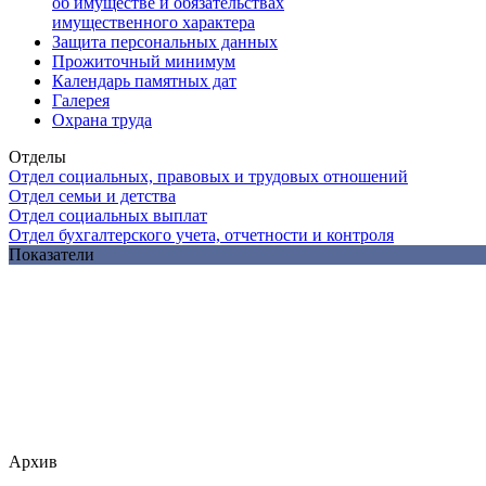
об имуществе и обязательствах
имущественного характера
Защита персональных данных
Прожиточный минимум
Календарь памятных дат
Галерея
Охрана труда
Отделы
Отдел социальных, правовых и трудовых отношений
Отдел семьи и детства
Отдел социальных выплат
Отдел бухгалтерского учета, отчетности и контроля
Показатели
Архив