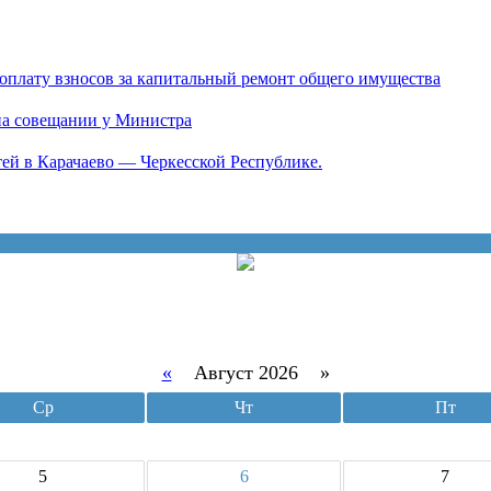
оплату взносов за капитальный ремонт общего имущества
на совещании у Министра
ей в Карачаево — Черкесской Республике.
«
Август 2026 »
Ср
Чт
Пт
5
6
7