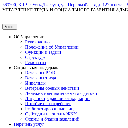
369300, КЧР, г. Усть-Джегута, ул. Первомайская, д. 123 «а»
тел. 
УПРАВЛЕНИЕ ТРУДА И СОЦИАЛЬНОГО РАЗВИТИЯ АД
Меню
Об Управлении
Руководство
Положение об Управлении
Функции и задачи
Структура
Реквизиты
Социальная поддержка
Ветераны ВОВ
Ветераны труда
Инвалиды
Ветераны боевых действий
Денежные выплаты семьям с детьми
Лица пострадавшие от радиации
Пособие на погребение
Реабилитированные лица
Субсидии на оплату ЖКУ
Формы и бланки заявлений
Перечень услуг