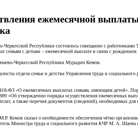
твления ежемесячной выплаты 
нка
ево-Черкесской Республики состоялось совещание с работниками
ат семьям с детьми – ежемесячной выплате в связи с рождением 
ачаево-Черкесской Республики Мурадин Кемов.
алисты отдела семьи и детства Управления труда и социальног
 418-ФЗ «О ежемесячных выплатах семьям, имеющим детей». По
889 «Об утверждении порядка осуществления ежемесячных выпла
ыплат, а также перечня документов (сведений), необходимых для
М.Р. Кемов сказал о необходимости обеспечения чётко организо
итель Министра труда и социального развития КЧР М. А. Шаева 