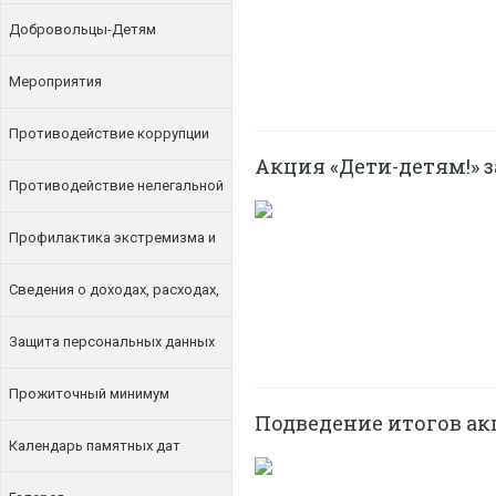
Добровольцы-Детям
Мероприятия
Противодействие коррупции
Акция «Дети-детям!» 
Противодействие нелегальной
занятости
Профилактика экстремизма и
терроризма
Сведения о доходах, расходах,
об имуществе и обязательствах
Защита персональных данных
имущественного характера
Прожиточный минимум
Подведение итогов а
Календарь памятных дат