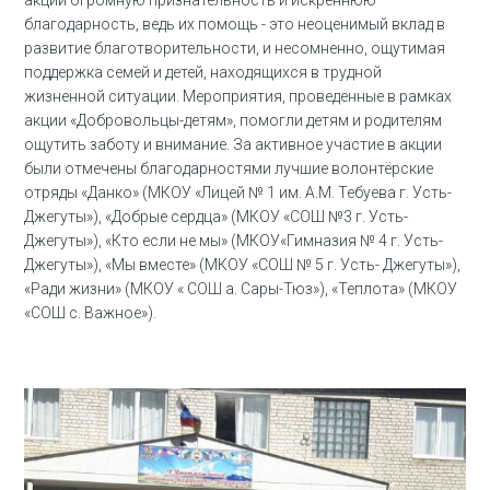
акции огромную признательность и искреннюю
благодарность, ведь их помощь - это неоценимый вклад в
развитие благотворительности, и несомненно, ощутимая
поддержка семей и детей, находящихся в трудной
жизненной ситуации. Мероприятия, проведенные в рамках
акции «Добровольцы-детям», помогли детям и родителям
ощутить заботу и внимание. За активное участие в акции
были отмечены благодарностями лучшие волонтёрские
отряды «Данко» (МКОУ «Лицей № 1 им. А.М. Тебуева г. Усть-
Джегуты»), «Добрые сердца» (МКОУ «СОШ №3 г. Усть-
Джегуты»), «Кто если не мы» (МКОУ«Гимназия № 4 г. Усть-
Джегуты»), «Мы вместе» (МКОУ «СОШ № 5 г. Усть- Джегуты»),
«Ради жизни» (МКОУ « СОШ а. Сары-Тюз»), «Теплота» (МКОУ
«СОШ с. Важное»).