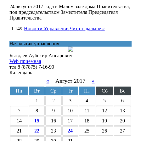
24 августа 2017 года в Малом зале дома Правительства,
под председательством Заместителя Председателя
Правительства
1 149
Новости Управления
Читать дальше »
Начальник управления
Бытдаев Аубекир Ансарович
Web-приемная
тел.8 (87875) 7-16-90
Календарь
«
Август 2017
»
Пн
Вт
Ср
Чт
Пт
Сб
Вс
1
2
3
4
5
6
7
8
9
10
11
12
13
14
15
16
17
18
19
20
21
22
23
24
25
26
27
28
29
30
31