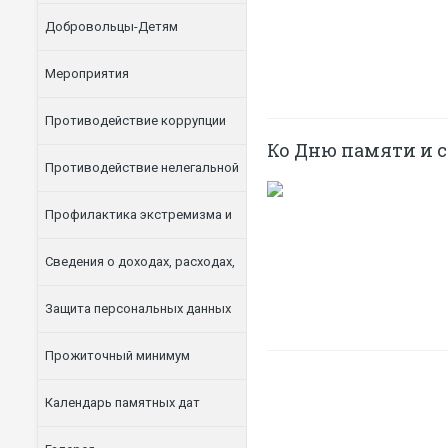
Добровольцы-Детям
Мероприятия
Противодействие коррупции
Ко Дню памяти и 
Противодействие нелегальной
занятости
Профилактика экстремизма и
терроризма
Сведения о доходах, расходах,
об имуществе и обязательствах
Защита персональных данных
имущественного характера
Прожиточный минимум
Календарь памятных дат