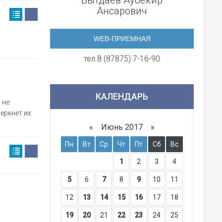
Бытдаев Аубекир
Ансарович
WEB-ПРИЕМНАЯ
тел.8 (87875) 7-16-90
КАЛЕНДАРЬ
 не
еркнет их
«
Июнь 2017
»
Пн
Вт
Ср
Чт
Пт
Сб
Вс
1
2
3
4
5
6
7
8
9
10
11
12
13
14
15
16
17
18
19
20
21
22
23
24
25