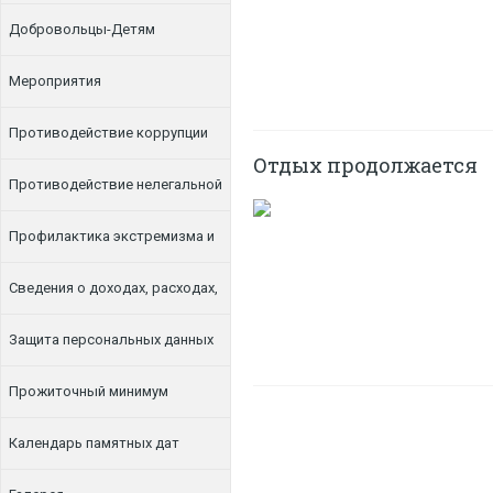
Добровольцы-Детям
Мероприятия
Противодействие коррупции
Отдых продолжается
Противодействие нелегальной
занятости
Профилактика экстремизма и
терроризма
Сведения о доходах, расходах,
об имуществе и обязательствах
Защита персональных данных
имущественного характера
Прожиточный минимум
Календарь памятных дат