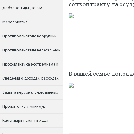
соцконтракту на осу
Добровольцы-Детям
Мероприятия
Противодействие коррупции
Противодействие нелегальной
занятости
Профилактика экстремизма и
В вашей семье пополн
терроризма
Сведения о доходах, расходах,
об имуществе и обязательствах
Защита персональных данных
имущественного характера
Прожиточный минимум
Календарь памятных дат