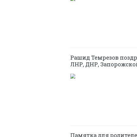
Рашид Темрезов позд
ЛНР, ДНР, Запорожско
Памятка для родител