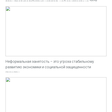
план противодействия нелегальной занятости на 2025–
2027 годы, который включает 18 мер на федеральном и
региональном уровнях.
Неформальная занятость – это угроза стабильному
развитию экономики и социальной защищенности
граждан.