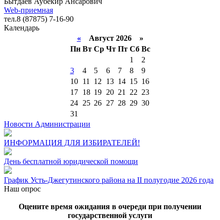
Бытдаев Аубекир Ансарович
Web-приемная
тел.8 (87875) 7-16-90
Календарь
«
Август 2026 »
Пн
Вт
Ср
Чт
Пт
Сб
Вс
1
2
3
4
5
6
7
8
9
10
11
12
13
14
15
16
17
18
19
20
21
22
23
24
25
26
27
28
29
30
31
Новости Администрации
ИНФОРМАЦИЯ ДЛЯ ИЗБИРАТЕЛЕЙ!
День бесплатной юридической помощи
График Усть-Джегутинского района на II полугодие 2026 года
Наш опрос
Оцените время ожидания в очереди при получении
государственной услуги