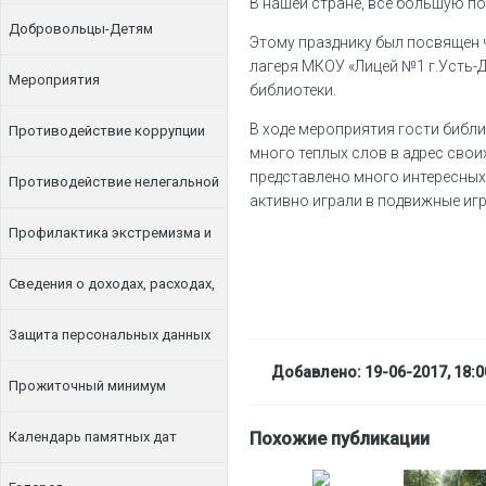
В нашей стране, все большую п
Добровольцы-Детям
Этому празднику был посвящен 
лагеря МКОУ «Лицей №1 г.Усть-
Мероприятия
библиотеки.
В ходе мероприятия гости библ
Противодействие коррупции
много теплых слов в адрес свои
представлено много интересных
Противодействие нелегальной
активно играли в подвижные игр
занятости
Профилактика экстремизма и
терроризма
Сведения о доходах, расходах,
об имуществе и обязательствах
Защита персональных данных
Добавлено: 19-06-2017, 18:0
имущественного характера
Прожиточный минимум
Календарь памятных дат
Похожие публикации