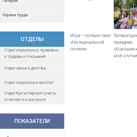
Галерея
Охрана труда
Игра – путешествие
Литератур
ОТДЕЛЫ
«На журнальной
праздник:
поляне»
«Хорошая к
Отдел социальных, правовых
мой спутник
и трудовых отношений
Отдел семьи и детства
Отдел социальных выплат
Отдел бухгалтерского учета,
отчетности и контроля
ПОКАЗАТЕЛИ