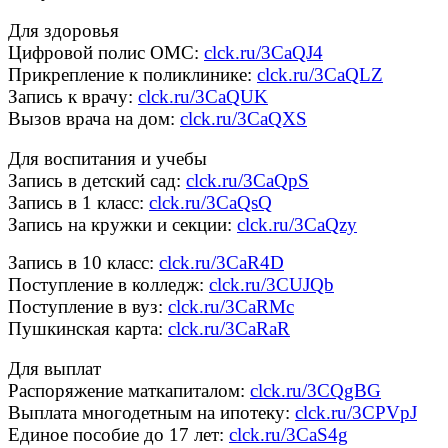
Для здоровья
Цифровой полис ОМС:
clck.ru/3CaQJ4
Прикрепление к поликлинике:
clck.ru/3CaQLZ
Запись к врачу:
clck.ru/3CaQUK
Вызов врача на дом:
clck.ru/3CaQXS
Для воспитания и учебы
Запись в детский сад:
clck.ru/3CaQpS
Запись в 1 класс:
clck.ru/3CaQsQ
Запись на кружки и секции:
clck.ru/3CaQzy
Запись в 10 класс:
clck.ru/3CaR4D
Поступление в колледж:
clck.ru/3CUJQb
Поступление в вуз:
clck.ru/3CaRMc
Пушкинская карта:
clck.ru/3CaRaR
Для выплат
Распоряжение маткапиталом:
clck.ru/3CQgBG
Выплата многодетным на ипотеку:
clck.ru/3CPVpJ
Единое пособие до 17 лет:
clck.ru/3CaS4g