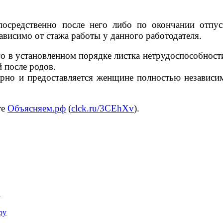
посредственно после него либо по окончании отпу
ависимо от стажа работы у данного работодателя.
 в установленном порядке листка нетрудоспособности
 после родов.
рно и предоставляется женщине полностью независи
те
Объясняем.рф
(
clck.ru/3CEhXv
).
й
ру