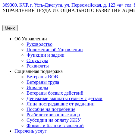
369300, КЧР, г. Усть-Джегута, ул. Первомайская, д. 123 «а»
тел. 
УПРАВЛЕНИЕ ТРУДА И СОЦИАЛЬНОГО РАЗВИТИЯ АД
Меню
Об Управлении
Руководство
Положение об Управлении
Функции и задачи
Структура
Реквизиты
Социальная поддержка
Ветераны ВОВ
Ветераны труда
Инвалиды
Ветераны боевых действий
Денежные выплаты семьям с детьми
Лица пострадавшие от радиации
Пособие на погребение
Реабилитированные лица
Субсидии на оплату ЖКУ
Формы и бланки заявлений
Перечень услуг