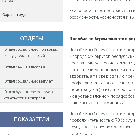
Галерея
Единовременное пособие женщин
Охрана труда
беременности, назначается и в
ОТДЕЛЫ
Пособие по беременности и р
Отдел социальных, правовых
Пособие по беременности и род
и трудовых отношений
и городских округов республики
прекращением физическими лица
Отдел семьи и детства
прекращением полномочий нота
адвоката, а также в связи с пр
Отдел социальных выплат
профессиональная деятельност
регистрации и (или) лицензиров
Отдел бухгалтерского учета,
их в установленном порядке без
отчетности и контроля
фактического проживания).
Пособие по беременности и род
ПОКАЗАТЕЛИ
продолжительностью 70 (в случ
семьдесят (в случае осложненны
после родов.