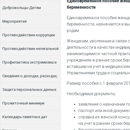
Единовременное пособие женщи
беременности
Добровольцы-Детям
Единовременное пособие женщин
Мероприятия
беременности, назначается и в
родам.
Противодействие коррупции
Женщинам, уволенным в связи с
деятельности в качестве индив
Противодействие нелегальной
занимающимися частной практик
учреждениях в ранние сроки бе
занятости
Профилактика экстремизма и
вставшим на учет в медицинских
Управлениями труда и социальн
терроризма
Сведения о доходах, расходах,
Размер пособия с 1 февраля 2016
об имуществе и обязательствах
Защита персональных данных
Необходимые документы:
имущественного характера
Прожиточный минимум
заявление о назначении п
паспорт или иной докумен
Календарь памятных дат
справка из женской конс
на учет в ранние сроки бе
банковские реквизиты зая