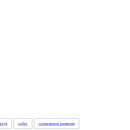
реда
собес
социального развития