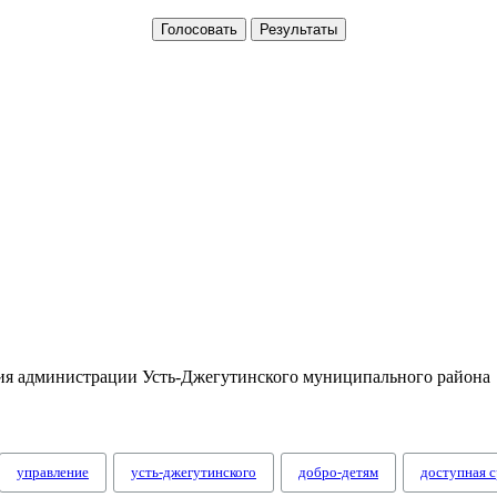
тия администрации Усть-Джегутинского муниципального района
управление
усть-джегутинского
добро-детям
доступная с