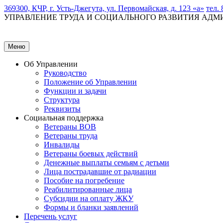
369300, КЧР, г. Усть-Джегута, ул. Первомайская, д. 123 «а»
тел. 
УПРАВЛЕНИЕ ТРУДА И СОЦИАЛЬНОГО РАЗВИТИЯ АД
Меню
Об Управлении
Руководство
Положение об Управлении
Функции и задачи
Структура
Реквизиты
Социальная поддержка
Ветераны ВОВ
Ветераны труда
Инвалиды
Ветераны боевых действий
Денежные выплаты семьям с детьми
Лица пострадавшие от радиации
Пособие на погребение
Реабилитированные лица
Субсидии на оплату ЖКУ
Формы и бланки заявлений
Перечень услуг