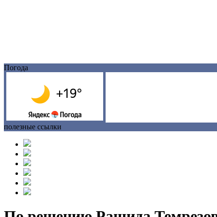
Погода
полезные ссылки
По решению Рашида Темрезова