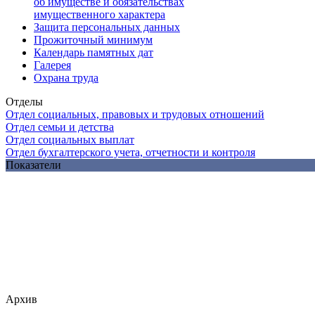
об имуществе и обязательствах
имущественного характера
Защита персональных данных
Прожиточный минимум
Календарь памятных дат
Галерея
Охрана труда
Отделы
Отдел социальных, правовых и трудовых отношений
Отдел семьи и детства
Отдел социальных выплат
Отдел бухгалтерского учета, отчетности и контроля
Показатели
Архив