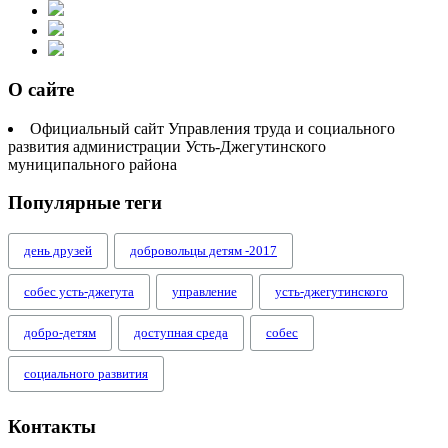
О сайте
Официальный сайт Управления труда и социального
развития администрации Усть-Джегутинского
муниципального района
Популярные теги
день друзей
добровольцы детям -2017
собес усть-джегута
управление
усть-джегутинского
добро-детям
доступная среда
собес
социального развития
Контакты