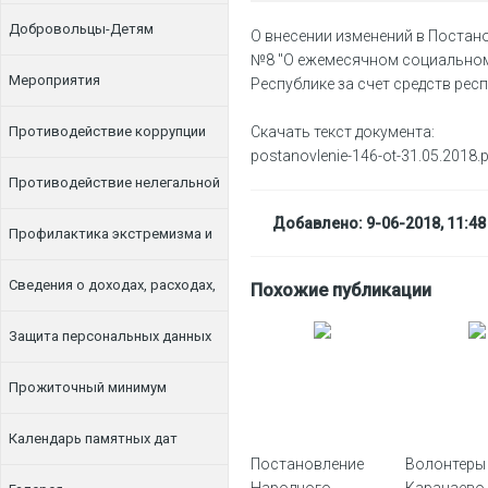
Добровольцы-Детям
О внесении изменений в Постан
№8 "О ежемесячном социальном
Мероприятия
Республике за счет средств ре
Противодействие коррупции
Скачать текст документа:
postanovlenie-146-ot-31.05.2018.
Противодействие нелегальной
Добавлено: 9-06-2018, 11:48
занятости
Профилактика экстремизма и
терроризма
Сведения о доходах, расходах,
Похожие публикации
об имуществе и обязательствах
Защита персональных данных
имущественного характера
Прожиточный минимум
Календарь памятных дат
Постановление
Волонтеры
Народного
Карачаево