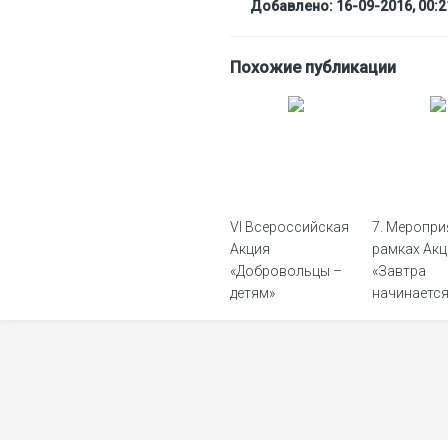
Добавлено: 16-09-2016, 00:2
Похожие публикации
VI Всероссийская
7. Меропри
Акция
рамках Акц
«Добровольцы –
«Завтра
детям»
начинаетс
сегодня»