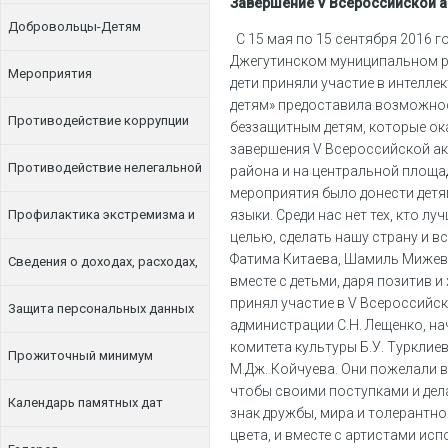
Завершение V Всероссийской 
Добровольцы-Детям
С 15 мая по 15 сентября 2016 г
Джегутинском муниципальном ра
Мероприятия
дети приняли участие в интелле
детям» предоставила возможно
Противодействие коррупции
беззащитным детям, которые ока
завершения V Всероссийской ак
Противодействие нелегальной
района и на центральной площа
мероприятия было донести детям,
занятости
Профилактика экстремизма и
языки. Среди нас нет тех, кто л
целью, сделать нашу страну и в
Фатима Китаева, Шамиль Мижев,
терроризма
Сведения о доходах, расходах,
вместе с детьми, даря позитив и
принял участие в V Всероссийс
об имуществе и обязательствах
Защита персональных данных
администрации С.Н. Лещенко, на
комитета культуры Б.У. Турклие
имущественного характера
Прожиточный минимум
М.Дж. Койчуева. Они пожелали 
чтобы своими поступками и дела
Календарь памятных дат
знак дружбы, мира и толерантно
цвета, и вместе с артистами ис