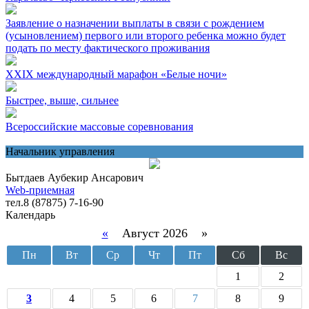
Заявление о назначении выплаты в связи с рождением
(усыновлением) первого или второго ребенка можно будет
подать по месту фактического проживания
XXIX международный марафон «Белые ночи»
Быстрее, выше, сильнее
Всероссийские массовые соревнования
Начальник управления
Бытдаев Аубекир Ансарович
Web-приемная
тел.8 (87875) 7-16-90
Календарь
«
Август 2026 »
Пн
Вт
Ср
Чт
Пт
Сб
Вс
1
2
3
4
5
6
7
8
9