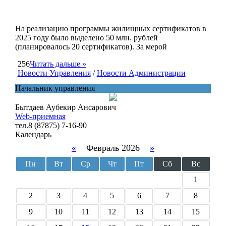
На реализацию программы жилищных сертификатов в
2025 году было выделено 50 млн. рублей
(планировалось 20 сертификатов). За мерой
256
Читать дальше »
Новости Управления
/
Новости Администрации
Начальник управления
Бытдаев Аубекир Ансарович
Web-приемная
тел.8 (87875) 7-16-90
Календарь
«
Февраль 2026
»
Пн
Вт
Ср
Чт
Пт
Сб
Вс
1
2
3
4
5
6
7
8
9
10
11
12
13
14
15