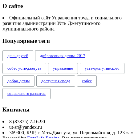
О сайте
Официальный сайт Управления труда и социального
развития администрации Усть-Джегутинского
муниципального района
Популярные теги
день друзей
добровольцы детям -2017
собес усть-джегута
управление
усть-джегутинского
добро-детям
доступная среда
собес
социального развития
Контакты
8 (87875) 7-16-90
ut-sr@yandex.ru
369300, КЧР, г. Усть-Джегута, ул. Первомайская, д. 123 «а»