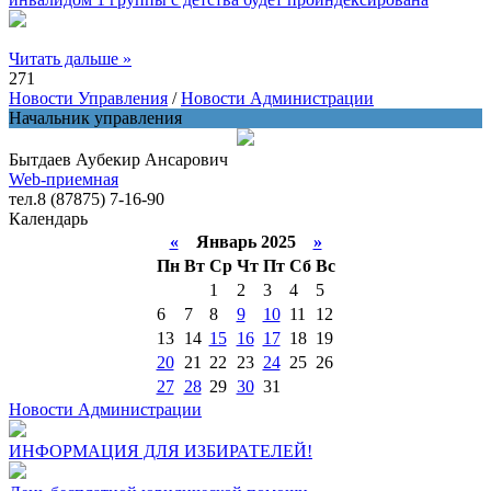
Читать дальше »
271
Новости Управления
/
Новости Администрации
Начальник управления
Бытдаев Аубекир Ансарович
Web-приемная
тел.8 (87875) 7-16-90
Календарь
«
Январь 2025
»
Пн
Вт
Ср
Чт
Пт
Сб
Вс
1
2
3
4
5
6
7
8
9
10
11
12
13
14
15
16
17
18
19
20
21
22
23
24
25
26
27
28
29
30
31
Новости Администрации
ИНФОРМАЦИЯ ДЛЯ ИЗБИРАТЕЛЕЙ!