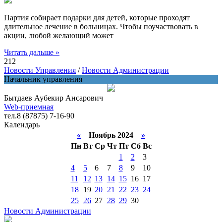
Партия собирает подарки для детей, которые проходят
длительное лечение в больницах. Чтобы поучаствовать в
акции, любой желающий может
Читать дальше »
212
Новости Управления
/
Новости Администрации
Начальник управления
Бытдаев Аубекир Ансарович
Web-приемная
тел.8 (87875) 7-16-90
Календарь
«
Ноябрь 2024
»
Пн
Вт
Ср
Чт
Пт
Сб
Вс
1
2
3
4
5
6
7
8
9
10
11
12
13
14
15
16
17
18
19
20
21
22
23
24
25
26
27
28
29
30
Новости Администрации