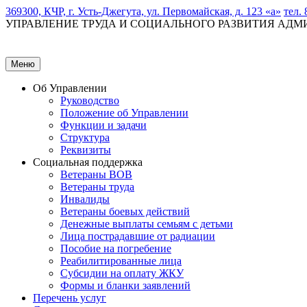
369300, КЧР, г. Усть-Джегута, ул. Первомайская, д. 123 «а»
тел. 
УПРАВЛЕНИЕ ТРУДА И СОЦИАЛЬНОГО РАЗВИТИЯ АД
Меню
Об Управлении
Руководство
Положение об Управлении
Функции и задачи
Структура
Реквизиты
Социальная поддержка
Ветераны ВОВ
Ветераны труда
Инвалиды
Ветераны боевых действий
Денежные выплаты семьям с детьми
Лица пострадавшие от радиации
Пособие на погребение
Реабилитированные лица
Субсидии на оплату ЖКУ
Формы и бланки заявлений
Перечень услуг