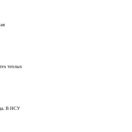
ная
 тех теплых
ода. В НСУ