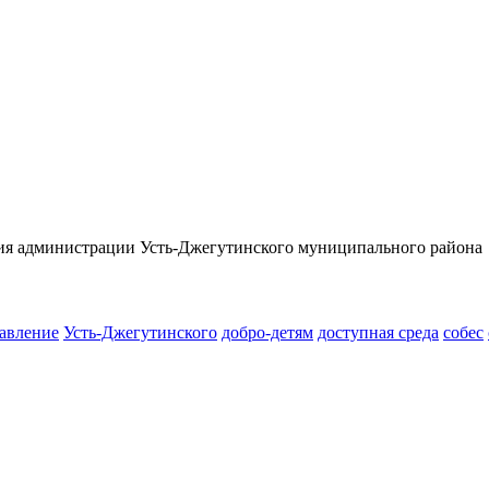
тия администрации Усть-Джегутинского муниципального района
авление
Усть-Джегутинского
добро-детям
доступная среда
собес