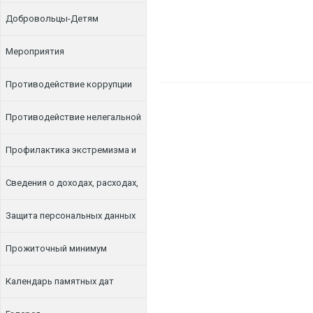
Добровольцы-Детям
Мероприятия
Противодействие коррупции
Противодействие нелегальной
занятости
Профилактика экстремизма и
терроризма
Сведения о доходах, расходах,
об имуществе и обязательствах
Защита персональных данных
имущественного характера
Прожиточный минимум
Календарь памятных дат