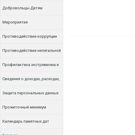
Добровольцы-Детям
Мероприятия
Противодействие коррупции
Противодействие нелегальной
занятости
Профилактика экстремизма и
терроризма
Сведения о доходах, расходах,
об имуществе и обязательствах
Защита персональных данных
имущественного характера
Прожиточный минимум
Календарь памятных дат