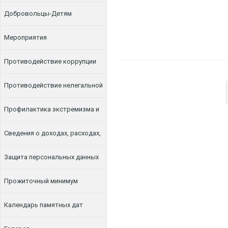
Добровольцы-Детям
Мероприятия
Противодействие коррупции
Противодействие нелегальной
занятости
Профилактика экстремизма и
терроризма
Сведения о доходах, расходах,
об имуществе и обязательствах
Защита персональных данных
имущественного характера
Прожиточный минимум
Календарь памятных дат