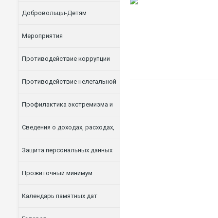
Добровольцы-Детям
Мероприятия
Противодействие коррупции
Противодействие нелегальной
занятости
Профилактика экстремизма и
терроризма
Сведения о доходах, расходах,
об имуществе и обязательствах
Защита персональных данных
имущественного характера
Прожиточный минимум
Календарь памятных дат