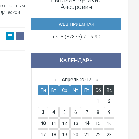
Бытдаев Аубекир
едеральным
Ансарович
идической
WEB-ПРИЕМНАЯ
тел.8 (87875) 7-16-90
КАЛЕНДАРЬ
«
Апрель 2017
»
Пн
Вт
Ср
Чт
Пт
Сб
Вс
1
2
3
4
5
6
7
8
9
10
11
12
13
14
15
16
17
18
19
20
21
22
23