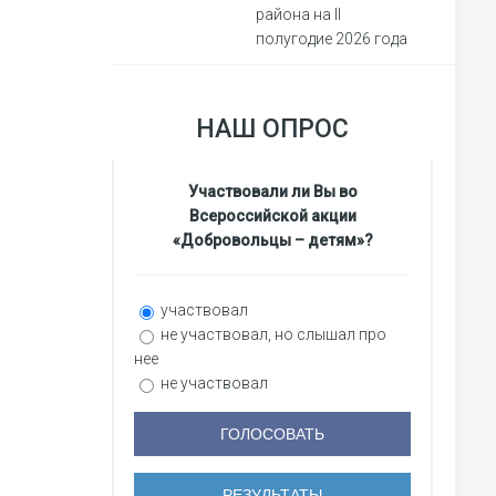
района на II
полугодие 2026 года
НАШ ОПРОС
Участвовали ли Вы во
Всероссийской акции
«Добровольцы – детям»?
участвовал
не участвовал, но слышал про
нее
не участвовал