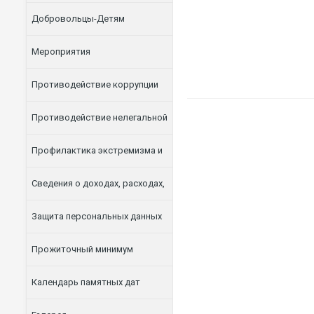
Добровольцы-Детям
Мероприятия
Противодействие коррупции
Противодействие нелегальной
занятости
Профилактика экстремизма и
терроризма
Сведения о доходах, расходах,
об имуществе и обязательствах
Защита персональных данных
имущественного характера
Прожиточный минимум
Календарь памятных дат