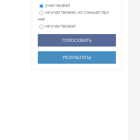
участвовал
не участвовал, но слышал про
нее
не участвовал