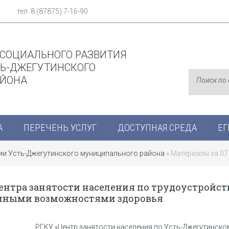
тел. 8 (87875) 7-16-90
 СОЦИАЛЬНОГО РАЗВИТИЯ
Ь-ДЖЕГУТИНСКОГО
АЙОНА
А
ПЕРЕЧЕНЬ УСЛУГ
ДОСТУПНАЯ СРЕДА
ЕГ
ции Усть-Джегутинского муниципального района
» Материалы за 07
ентра занятости населения по трудоустройст
енными возможностями здоровья
РГКУ «Центр занятости населения по Усть-Джегутинско