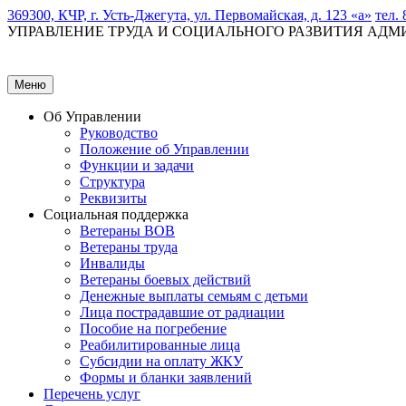
369300, КЧР, г. Усть-Джегута, ул. Первомайская, д. 123 «а»
тел. 
УПРАВЛЕНИЕ ТРУДА И СОЦИАЛЬНОГО РАЗВИТИЯ АД
Меню
Об Управлении
Руководство
Положение об Управлении
Функции и задачи
Структура
Реквизиты
Социальная поддержка
Ветераны ВОВ
Ветераны труда
Инвалиды
Ветераны боевых действий
Денежные выплаты семьям с детьми
Лица пострадавшие от радиации
Пособие на погребение
Реабилитированные лица
Субсидии на оплату ЖКУ
Формы и бланки заявлений
Перечень услуг