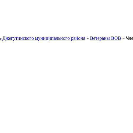
ть-Джегутинского муниципального района
»
Ветераны ВОВ
» Чле