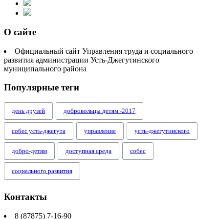
О сайте
Официальный сайт Управления труда и социального
развития администрации Усть-Джегутинского
муниципального района
Популярные теги
день друзей
добровольцы детям -2017
собес усть-джегута
управление
усть-джегутинского
добро-детям
доступная среда
собес
социального развития
Контакты
8 (87875) 7-16-90