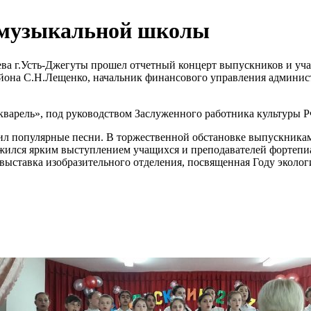
 музыкальной школы
ева г.Усть-Джегуты прошел отчетный концерт выпускников и уч
йона С.Н.Лещенко, начальник финансового управления админис
варель», под руководством Заслуженного работника культуры Р
ил популярные песни. В торжественной обстановке выпускникам
жился ярким выступлением учащихся и преподавателей фортепиа
выставка изобразительного отделения, посвященная Году эколог