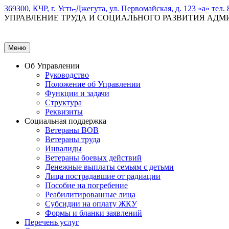
369300, КЧР, г. Усть-Джегута, ул. Первомайская, д. 123 «а»
тел. 
УПРАВЛЕНИЕ ТРУДА И СОЦИАЛЬНОГО РАЗВИТИЯ АД
Меню
Об Управлении
Руководство
Положение об Управлении
Функции и задачи
Структура
Реквизиты
Социальная поддержка
Ветераны ВОВ
Ветераны труда
Инвалиды
Ветераны боевых действий
Денежные выплаты семьям с детьми
Лица пострадавшие от радиации
Пособие на погребение
Реабилитированные лица
Субсидии на оплату ЖКУ
Формы и бланки заявлений
Перечень услуг