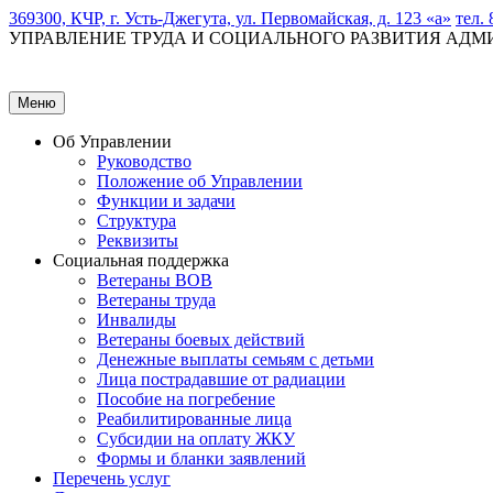
369300, КЧР, г. Усть-Джегута, ул. Первомайская, д. 123 «а»
тел. 
УПРАВЛЕНИЕ ТРУДА И СОЦИАЛЬНОГО РАЗВИТИЯ АД
Меню
Об Управлении
Руководство
Положение об Управлении
Функции и задачи
Структура
Реквизиты
Социальная поддержка
Ветераны ВОВ
Ветераны труда
Инвалиды
Ветераны боевых действий
Денежные выплаты семьям с детьми
Лица пострадавшие от радиации
Пособие на погребение
Реабилитированные лица
Субсидии на оплату ЖКУ
Формы и бланки заявлений
Перечень услуг