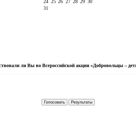
24
25
26
27
28
29
30
31
ствовали ли Вы во Всероссийской акции «Добровольцы – дет