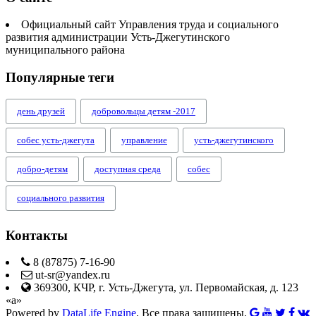
Официальный сайт Управления труда и социального
развития администрации Усть-Джегутинского
муниципального района
Популярные теги
день друзей
добровольцы детям -2017
собес усть-джегута
управление
усть-джегутинского
добро-детям
доступная среда
собес
социального развития
Контакты
8 (87875) 7-16-90
ut-sr@yandex.ru
369300, КЧР, г. Усть-Джегута, ул. Первомайская, д. 123
«а»
Powered by
DataLife Engine
. Все права защищены.