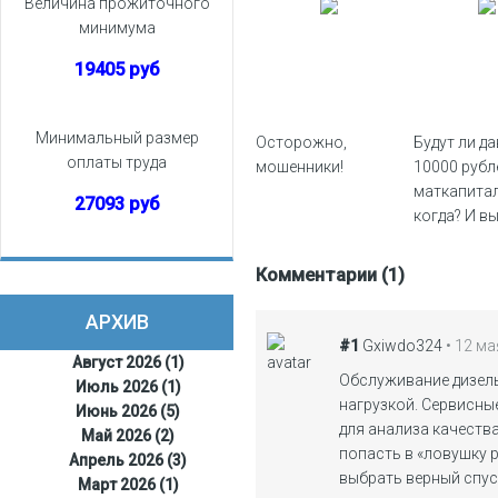
Величина прожиточного
минимума
19405 руб
Минимальный размер
Осторожно,
Будут ли да
оплаты труда
мошенники!
10000 рубл
маткапитал
27093 руб
когда? И в
ли деньги, 
сумма ост
Комментарии (1)
маткапита
больше?
АРХИВ
• 12 ма
#1
Gxiwdo324
Август 2026 (1)
Обслуживание дизель
Июль 2026 (1)
нагрузкой. Сервисн
Июнь 2026 (5)
для анализа качеств
Май 2026 (2)
попасть в «ловушку 
Апрель 2026 (3)
выбрать верный спус
Март 2026 (1)