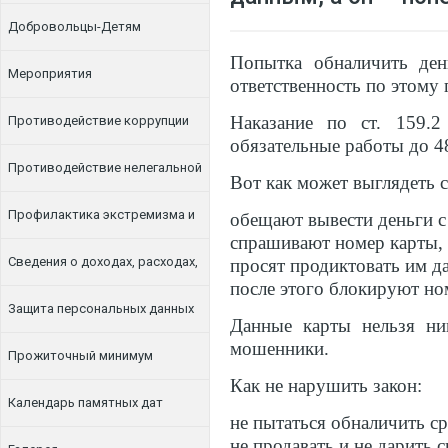
Добровольцы-Детям
Попытка обналичить ден
Мероприятия
ответственность по этому 
Наказание по ст. 159.
Противодействие коррупции
обязательные работы до 48
Противодействие нелегальной
Вот как может выглядеть 
занятости
Профилактика экстремизма и
обещают вывести деньги с
спрашивают номер карты, 
терроризма
Сведения о доходах, расходах,
просят продиктовать им д
после этого блокируют но
об имуществе и обязательствах
Защита персональных данных
Данные карты нельзя н
мошенники.
имущественного характера
Прожиточный минимум
Как не нарушить закон:
Календарь памятных дат
не пытаться обналичить с
не продавать и не дарить 