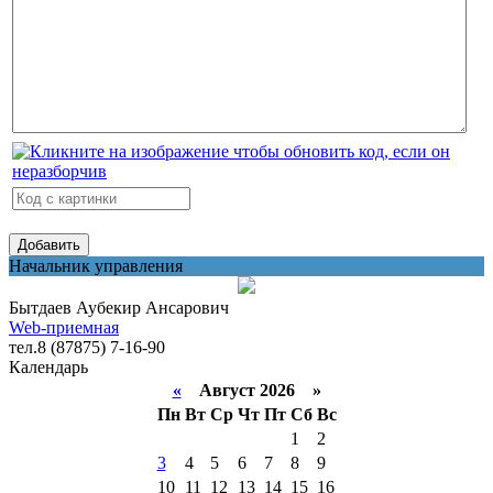
Начальник управления
Бытдаев Аубекир Ансарович
Web-приемная
тел.8 (87875) 7-16-90
Календарь
«
Август 2026 »
Пн
Вт
Ср
Чт
Пт
Сб
Вс
1
2
3
4
5
6
7
8
9
10
11
12
13
14
15
16