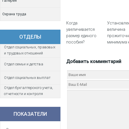
Галерея
Охрана труда
Когда
Установле
увеличивается
величина
размер единого
прожиточн
ОТДЕЛЫ
пособия?
минимума 
Отдел социальных, правовых
населения 
и трудовых отношений
основным
Добавить комментарий
социально
Отдел семьи и детства
демографи
группам на
Отдел социальных выплат
в КЧР на 20
Отдел бухгалтерского учета,
отчетности и контроля
ПОКАЗАТЕЛИ