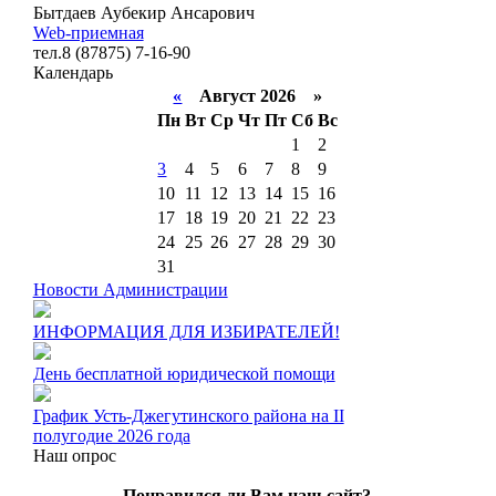
Бытдаев Аубекир Ансарович
Web-приемная
тел.8 (87875) 7-16-90
Календарь
«
Август 2026 »
Пн
Вт
Ср
Чт
Пт
Сб
Вс
1
2
3
4
5
6
7
8
9
10
11
12
13
14
15
16
17
18
19
20
21
22
23
24
25
26
27
28
29
30
31
Новости Администрации
ИНФОРМАЦИЯ ДЛЯ ИЗБИРАТЕЛЕЙ!
День бесплатной юридической помощи
График Усть-Джегутинского района на II
полугодие 2026 года
Наш опрос
Понравился ли Вам наш сайт?