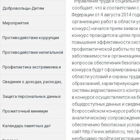
Управление труда и социально
сообщает, что в соответствии 
Добровольцы-Детям
Федерации от 4 августа 2014 го
организацию работ в области ус
Мероприятия
конкурс) начался прием заявок
конкурс проводится в целях про
Противодействие коррупции
повышения эффективности систе
профилактической работы по п
Противодействие нелегальной
заболеваемости в организациях
вопросов обеспечения безопасн
занятости
Профилактика экстремизма и
конкурса будут сформированы в
области условий и охраны труда
терроризма
Сведения о доходах, расходах,
образований, характеризующие 
системы ведомственного контро
об имуществе и обязательствах
Защита персональных данных
в конкурсе осуществляется на 
общедоступных данных и сведен
имущественного характера
Всероссийском конкурсе работы
Прожиточный минимум
аналитическому сопровождению
обеспечению безопасных условий 
Календарь памятных дат
сайт
http://www.aetalon.ru
, тел./
необходимо пройти регистрацию