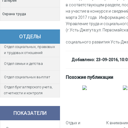
Галерея
в соответствующем разделе, п
на участие в конкурсе и сведени
Охрана труда
марта 2017 года. Информацию о
Управление труда и социальног
(г.Усть-Джегута,ул. Первомайская 
ОТДЕЛЫ
социального развития
Усть-Дж
Отдел социальных, правовых
и трудовых отношений
Добавлено: 23-09-2016, 10:0
Отдел семьи и детства
Похожие публикации
Отдел социальных выплат
Отдел бухгалтерского учета,
отчетности и контроля
ПОКАЗАТЕЛИ
Отдых и
К внимани