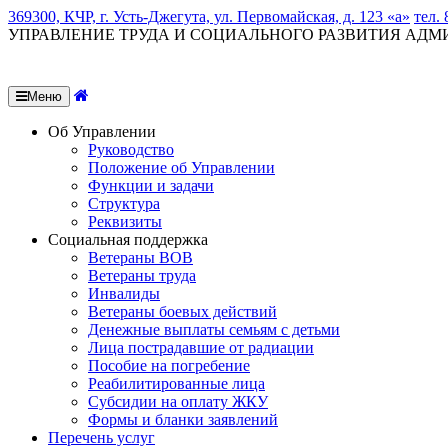
369300, КЧР, г. Усть-Джегута, ул. Первомайская, д. 123 «а»
тел. 
УПРАВЛЕНИЕ ТРУДА И СОЦИАЛЬНОГО РАЗВИТИЯ АД
Меню
Об Управлении
Руководство
Положение об Управлении
Функции и задачи
Структура
Реквизиты
Социальная поддержка
Ветераны ВОВ
Ветераны труда
Инвалиды
Ветераны боевых действий
Денежные выплаты семьям с детьми
Лица пострадавшие от радиации
Пособие на погребение
Реабилитированные лица
Субсидии на оплату ЖКУ
Формы и бланки заявлений
Перечень услуг