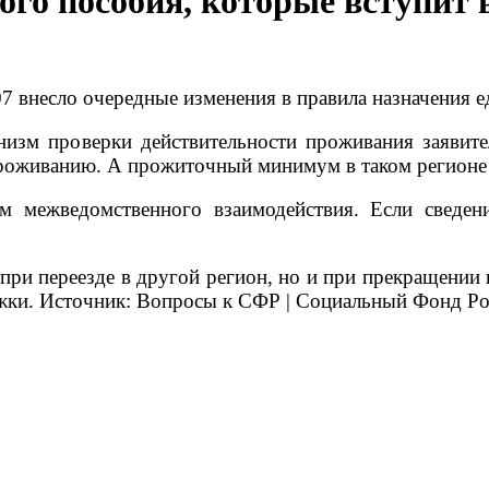
го пособия, которые вступит в
7 внесло очередные изменения в правила назначения е
анизм проверки действительности проживания заявит
роживанию. А прожиточный минимум в таком регионе в
м межведомственного взаимодействия. Если сведе
ри переезде в другой регион, но и при прекращении 
ержки. Источник: Вопросы к СФР | Социальный Фонд Р