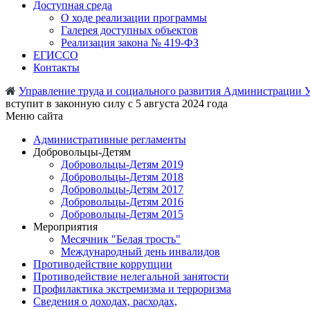
Доступная среда
О ходе реализации программы
Галерея доступных объектов
Реализация закона № 419-ФЗ
ЕГИСCО
Контакты
Управление труда и социального развития Администрации 
вступит в законную силу с 5 августа 2024 года
Меню сайта
Административные регламенты
Добровольцы-Детям
Добровольцы-Детям 2019
Добровольцы-Детям 2018
Добровольцы-Детям 2017
Добровольцы-Детям 2016
Добровольцы-Детям 2015
Мероприятия
Месячник "Белая трость"
Международный день инвалидов
Противодействие коррупции
Противодействие нелегальной занятости
Профилактика экстремизма и терроризма
Сведения о доходах, расходах,